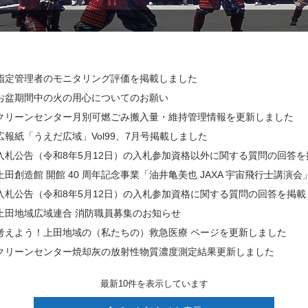
指定管理者のモニタリング評価を掲載しました
お盆期間中の火の用心についてのお願い
クリーンセンター月別可燃ごみ搬入量・維持管理情報を更新しました
広報紙「うえだ広域」Vol99、7月号掲載しました
入札公告（令和8年5月12日）の入札参加資格以外に関する質問の回答
上田創造館 開館 40 周年記念事業「油井亀美也 JAXA 宇宙飛行士講演
入札公告（令和8年5月12日）の入札参加資格に関する質問の回答を掲載
上田地域広域連合 消防職員募集のお知らせ
考えよう！上田地域の（私たちの）救急医療 ページを更新しました
クリーンセンター焼却灰の放射性物質濃度測定結果更新しました
最新10件を表示しています