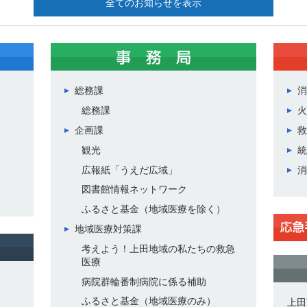
全てのお知らせを表示
総務課
消
総務課
火
企画課
救
観光
統
広報紙「うえだ広域」
消
図書館情報ネットワーク
ふるさと基金（地域医療を除く）
地域医療対策課
考えよう！上田地域の私たちの救急
医療
病院群輪番制病院に係る補助
ふるさと基金（地域医療のみ）
上田