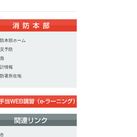
防本部ホーム
災予防
急
計情報
防署所在地
市