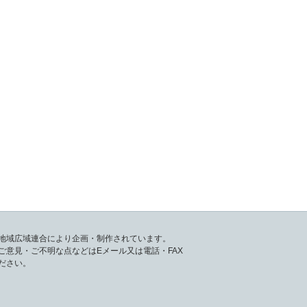
地域広域連合により企画・制作されています。
ご意見・ご不明な点などはEメール又は電話・FAX
ださい。