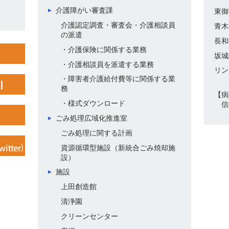
介護障がい審査課
東御
介護認定調査・審査会・介護相談員
青木
の派遣
長和
・
介護保険に関係する業務
坂城
・
介護相談員を派遣する業務
リン
・
障害者介護給付費等に関係する業
務
【病
・
様式ダウンロード
信
ごみ処理広域化推進室
ごみ処理に関する計画
資源循環型施設（新統合ごみ焼却施
設）
施設
上田創造館
清浄園
クリーンセンター