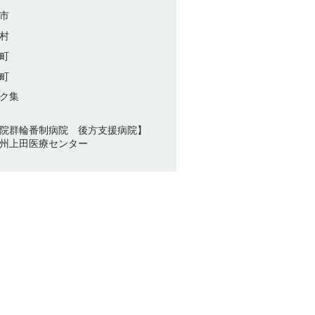
市
村
町
町
ク集
院群輪番制病院 後方支援病院】
州上田医療センター