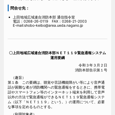
問合せ先：
上田地域広域連合消防本部 通信指令室
電話：0268-26-0119 FAX：0268-21-2003
E-mail:shobo-keibo@area.ueda.nagano.jp
〇上田地域広域連合消防本部ＮＥＴ１１９緊急通報システム
運用要綱
令和３年３月２日
消防本部告示第１号
（趣旨）
第１条 この要綱は、聴覚や言語機能障がい等により音声通
話が困難な者が消防機関への緊急通報をするときに、携帯電
話やスマートフォン等のインターネット端末を利用して音声
以外の方法で緊急通報ができるＮＥＴ１１９緊急通報システ
ム（以下「ＮＥＴ１１９」という。）の運用について、必要
な事項を定めるものとする。
（利用対象者）