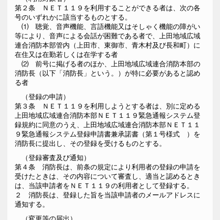
第２条 ＮＥＴ１１９を利用することができる者は、次の各
号のいずれかに該当するものとする。
⑴ 聴覚、音声機能、言語機能又はそしゃく機能の障がい
等により、音声による会話が困難である者で、上田地域広域
連合消防本部管内（上田市、東御市、青木村及び長和町）に
在住又は在勤若しくは在学する者
⑵ 前号に掲げる者のほか、上田地域広域連合消防本部の
消防長（以下「消防長」という。）が特に必要があると認め
る者
（登録の申請）
第３条 ＮＥＴ１１９を利用しようとする者は、別に定める
上田地域広域連合消防本部ＮＥＴ１１９緊急通報システム登
録規約に同意のうえ、上田地域広域連合消防本部ＮＥＴ１１
９緊急通報システム登録申請書兼承諾書（第１号様式 ）を
消防長に提出し、その登録を受けるものとする。
（登録審査及び通知）
第４条 消防長は、前条の規定により利用者の登録の申請を
受けたときは、その内容について審査し、適当と認めるとき
は、当該申請者をＮＥＴ１１９の利用者として登録する。
２ 消防長は、登録した旨を当該申請者のメールアドレスに
通知する。
（変更等の届出）