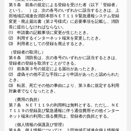
第５条 前条の規定による登録を受けた者（以下「登録者」
という。 ）は、次の各号のいずれかに該当するときは、上
田地域広域連合消防本部ＮＥＴ１１９緊急通報システム登録
変更・廃止届出書（第２号様式）に必要事項を記載し、消防
長に提出しなければならない。
⑴ 申請書の記載事項に変更が生じたとき。
⑵ 利用するインターネット端末を変更したとき。
⑶ 利用者としての登録を廃止するとき。
（登録者の取消し）
第６条 消防長は、次の各号のいずれかに該当するときは、
登録者の登録を取消すことができる。
⑴ 前条第３号の規定による届出があったとき。
⑵ 虚偽その他不正な手段により申請があったと認められた
とき。
⑶ 転居、死亡その他の事由により、第３条に規定する利用
対象者でなくなったとき。
（費用の負担）
第７条 ＮＥＴ１１９の利用料は無料とする。ただし、ＮＥ
Ｔ１１９の登録及び緊急通報に伴う通信費用その他インター
ネット端末の利用に係る費用は、登録者の負担とする。
（個人情報の保護及び管理）
第８条 個人情報については、上田地域広域連合個人情報保