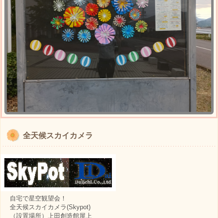
全天候スカイカメラ
自宅で星空観望会！
全天候スカイカメラ(Skypot)
（設置場所）上田創造館屋上