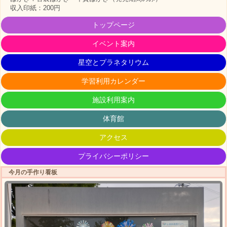
収入印紙：200円
トップページ
イベント案内
星空とプラネタリウム
学習利用カレンダー
施設利用案内
体育館
アクセス
プライバシーポリシー
今月の手作り看板