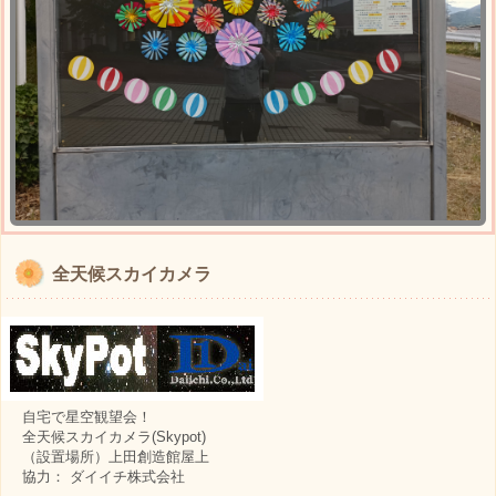
全天候スカイカメラ
自宅で星空観望会！
全天候スカイカメラ(Skypot)
（設置場所）上田創造館屋上
協力： ダイイチ株式会社