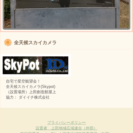
全天候スカイカメラ
自宅で星空観望会！
全天候スカイカメラ(Skypot)
（設置場所）上田創造館屋上
協力： ダイイチ株式会社
プライバシーポリシー
設置者 上田地域広域連合（外部）