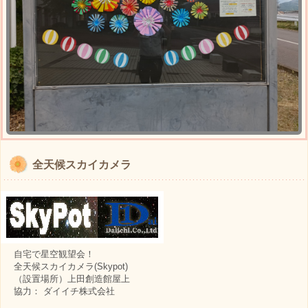
全天候スカイカメラ
自宅で星空観望会！
全天候スカイカメラ(Skypot)
（設置場所）上田創造館屋上
協力： ダイイチ株式会社