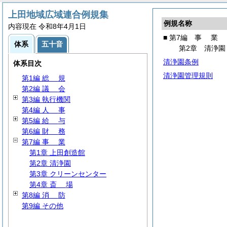
上田地域広域連合例規集
例規名称
内容現在 令和8年4月1日
■ 第7編
事
業
体系
五十音
第2章 清浄園
清浄園条例
体系目次
清浄園管理規則
第1編
総
規
第2編
議
会
第3編 執行機関
第4編
人
事
第5編
給
与
第6編
財
務
第7編
事
業
第1章 上田創造館
第2章 清浄園
第3章 クリーンセンター
第4章
斎
場
第8編
消
防
第9編 その他