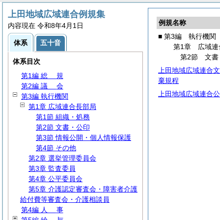
上田地域広域連合例規集
例規名称
内容現在 令和8年4月1日
■ 第3編 執行機関
体系
五十音
第1章 広域連
第2節 文書
体系目次
上田地域広域連合文
第1編
総
規
棄規程
第2編
議
会
上田地域広域連合公
第3編 執行機関
第1章 広域連合長部局
第1節 組織・処務
第2節 文書・公印
第3節 情報公開・個人情報保護
第4節 その他
第2章 選挙管理委員会
第3章 監査委員
第4章 公平委員会
第5章 介護認定審査会・障害者介護
給付費等審査会・介護相談員
第4編
人
事