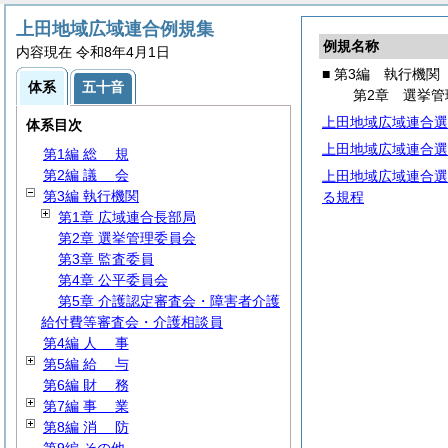
上田地域広域連合例規集
例規名称
内容現在 令和8年4月1日
■ 第3編 執行機関
体系
五十音
第2章 選挙管
上田地域広域連合選
体系目次
上田地域広域連合選
第1編
総
規
第2編
議
会
上田地域広域連合選
第3編 執行機関
る規程
第1章 広域連合長部局
第2章 選挙管理委員会
第3章 監査委員
第4章 公平委員会
第5章 介護認定審査会・障害者介護
給付費等審査会・介護相談員
第4編
人
事
第5編
給
与
第6編
財
務
第7編
事
業
第8編
消
防