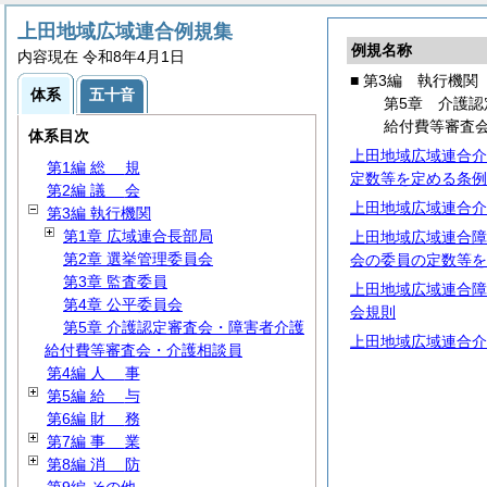
上田地域広域連合例規集
例規名称
内容現在 令和8年4月1日
■ 第3編 執行機関
体系
五十音
第5章 介護
給付費等審査
体系目次
上田地域広域連合介
第1編
総
規
定数等を定める条例
第2編
議
会
上田地域広域連合介
第3編 執行機関
第1章 広域連合長部局
上田地域広域連合障
第2章 選挙管理委員会
会の委員の定数等を
第3章 監査委員
上田地域広域連合障
第4章 公平委員会
会規則
第5章 介護認定審査会・障害者介護
上田地域広域連合介
給付費等審査会・介護相談員
第4編
人
事
第5編
給
与
第6編
財
務
第7編
事
業
第8編
消
防