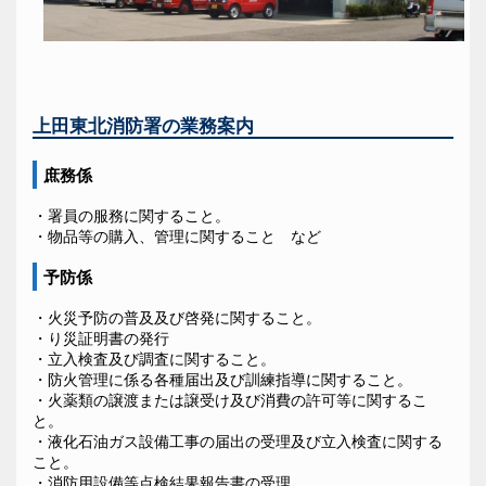
上田東北消防署の業務案内
庶務係
・署員の服務に関すること。
・物品等の購入、管理に関すること など
予防係
・火災予防の普及及び啓発に関すること。
・り災証明書の発行
・立入検査及び調査に関すること。
・防火管理に係る各種届出及び訓練指導に関すること。
・火薬類の譲渡または譲受け及び消費の許可等に関するこ
と。
・液化石油ガス設備工事の届出の受理及び立入検査に関する
こと。
・消防用設備等点検結果報告書の受理