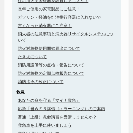
住宅用火災警報器を設置しましょう！
長年ご使用の家電製品にご注意！
ガソリン・軽油を灯油携行容器に入れないで
古くなった消火器にご注意！
消火器の注意事項と消火器リサイクルシステムにつ
いて
防火対象物使用開始届出について
たき火について
消防用設備等の点検・報告について
防火対象物の定期点検報告について
消防法令の改正について
救急
あなたの命を守る「マイナ救急」
応急手当ＷＥＢ講習（e-ラーニング）のご案内
普通（上級）救命講習を受講しませんか？
救急車を上手に使いましょう