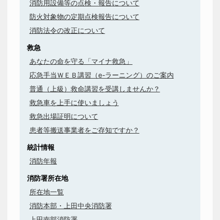
消防用設備等の点検・報告について
防火対象物の定期点検報告について
消防法令の改正について
救急
あなたの命を守る「マイナ救急」
応急手当ＷＥＢ講習（e-ラーニング）のご案内
普通（上級）救命講習を受講しませんか？
救急車を上手に使いましょう
救急出場証明について
患者等搬送事業者をご存知ですか？
統計情報
消防年報
消防署所在地
所在地一覧
消防本部・上田中央消防署
上田南部消防署