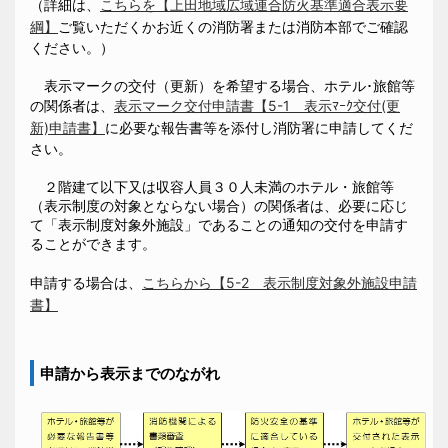
（詳細は、
こちらを【上田地域広域連合防火基準適合表示要
綱】
ご覧いただくかお近くの消防署または消防本部でご確認
ください。）
表示マークの交付（更新）を希望する場合、ホテル･旅館等
の関係者は、
表示マーク交付申請書【5-1 表示ﾏｰｸ交付(更
新)申請書】
に必要な報告書等を添付し消防署に申請してくだ
さい。
２階建て以下又は収容人員３０人未満のホテル・旅館等
（表示制度の対象とならない場合）の関係者は、必要に応じ
て「表示制度対象外施設」であることの通知の交付を申請す
ることができます。
申請する場合は、
こちらから【5-2 表示制度対象外施設申請
書】
申請から表示までのながれ