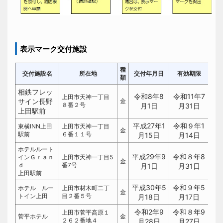
表示マーク交付施設
種
交付施設名
所在地
交付年月日
有効期限
類
相鉄フレッ
令和8年8
令和11年7
上田市天神一丁目
サイン長野
金
８番２号
月1日
月31日
上田駅前
平成27年1
令和９年1
東横INN上田
上田市天神一丁目
金
駅前
６番１１号
月15日
月14日
ホテルルート
平成29年9
令和８年8
インＧｒａｎ
上田市天神一丁目5
金
ｄ
番7号
月1日
月31日
上田駅前
平成30年5
令和９年5
ホテル ルー
上田市材木町二丁
金
トイン上田
目２番５号
月18日
月17日
令和2年9
令和８年9
上田市菅平高原１
菅平ホテル
金
２６２番地４
月28日
月27日