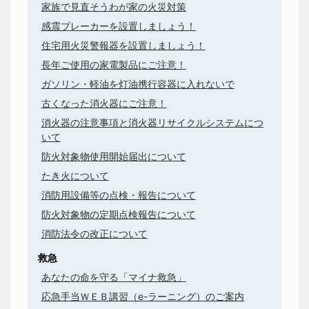
家族で見直そうわが家の火災対策
感震ブレーカーを設置しましょう！
住宅用火災警報器を設置しましょう！
長年ご使用の家電製品にご注意！
ガソリン・軽油を灯油携行容器に入れないで
古くなった消火器にご注意！
消火器の注意事項と消火器リサイクルシステムにつ
いて
防火対象物使用開始届出について
たき火について
消防用設備等の点検・報告について
防火対象物の定期点検報告について
消防法令の改正について
救急
あなたの命を守る「マイナ救急」
応急手当ＷＥＢ講習（e-ラーニング）のご案内