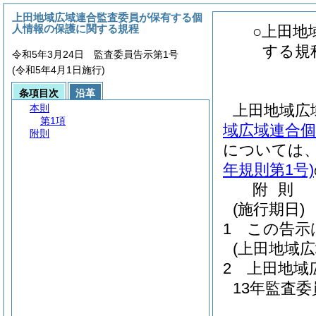
上田地域広域連合監査委員が保有する個
人情報の保護に関する規程
○上田地
する規
令和5年3月24日 監査委員告示第1号
(令和5年4月1日施行)
条項目次
沿革
上田地域広
本則
第1項
域広域連合個
附則
については
年規則第1号)
附
則
(施行期日)
1
この告示
(上田地域
2
上田地域
13年監査委