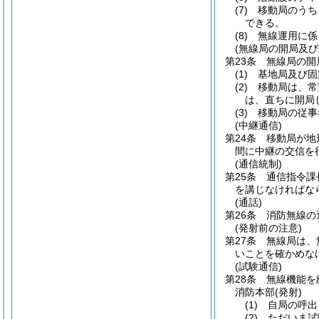
(7)
移動局のうち
できる。
(8)
無線運用に係
(無線局の開局及び
第23条
無線局の開
(1)
基地局及び固
(2)
移動局は、常
は、直ちに開局
(3)
移動局の従事
(中継通信)
第24条
移動局が地
間に中継の交信を
(通信統制)
第25条
通信指令課
を講じなければな
(通話)
第26条
消防無線の
(発射前の注意)
第27条
無線局は、
いことを確かめな
(試験通信)
第28条
無線機能を
消防本部
(発射)
(1)
自局の呼出
(2)
ただいま試