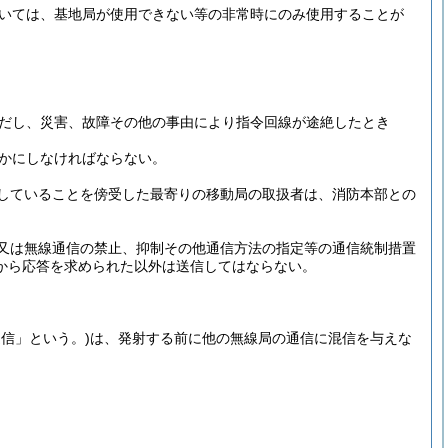
いては、基地局が使用できない等の非常時にのみ使用することが
だし、災害、故障その他の事由により指令回線が途絶したとき
かにしなければならない。
していることを傍受した最寄りの移動局の取扱者は、消防本部との
又は無線通信の禁止、抑制その他通信方法の指定等の通信統制措置
から応答を求められた以外は送信してはならない。
通信」という。)
は、発射する前に他の無線局の通信に混信を与えな