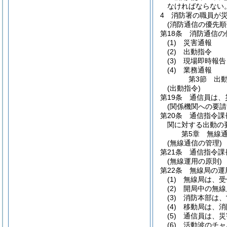
なければならない
4
消防署の職員が
(消防通信の優先順
第18条
消防通信の
(1)
災害通報
(2)
出動指令
(3)
現場即時報告
(4)
業務通報
第3節
出
(出動指令)
第19条
通信員は、
(関係機関への要請
第20条
通信指令課
関に対する出動の
第5章
無線
(無線通信の管理)
第21条
通信指令課
(無線運用の原則)
第22条
無線局の運
(1)
無線局は、受
(2)
開局中の無線
(3)
消防本部は、
(4)
移動局は、消
(5)
通信員は、災
(6)
活動波のチャ