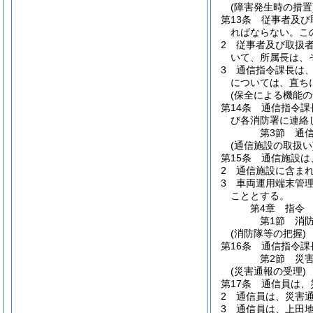
(障害発生時の措置
第13条
従事者及び
ればならない。
こ
2
従事者及び取扱
いて、所属長は、
3
通信指令課長は
については、直ち
(保全による機能の
第14条
通信指令課
び各消防署に連絡
第3節
通
(通信施設の取扱い
第15条
通信施設は
2
通信施設に含ま
3
車両運用端末管
こととする。
第4章
指令
第1節
消
(消防隊等の把握)
第16条
通信指令課
第2節
災
(災害通報の受理)
第17条
通信員は、
2
通信員は、災害
3
通信員は、上田