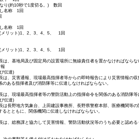
なり
(約10秒で1度切る。)
数回
し名称 1回
回
し名称 1回
(メリット)
1、2、3、4、5、 1回
(メリット)
1、2、3、4、5、 1回
長は、基地局及び固定局の設置場所に無線責任者を置かなければならな
情報
び伝達)
長は、災害通報、現場最高指揮者等からの即時報告により災害情報の収
係のある指揮者及び消防隊等に伝達しなければならない。
長は、現場最高指揮者等の警防活動上の指揮命令を関係のある消防隊等
び伝達)
長は長野地方気象台、上田建設事務所、長野県警察本部、医療機関等の
するとともに、関係機関に伝達しなければならない。
長は、総務課と協力して災害情報、警防活動状況等のうち必要と認める