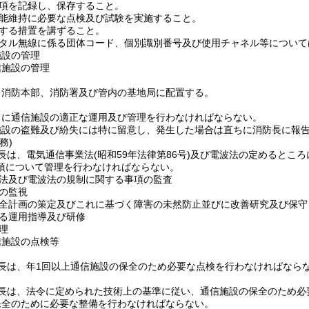
項を記録し、保存すること。
能維持に必要な点検及び試験を実施すること。
する措置を講ずること。
タル無線に係る団体コード、個別識別番号及び使用チャネル等について
施設の管理
信施設の管理
、消防本部、消防署及び管内の基地局に配置する。
常に通信施設の適正な運用及び管理を行わなければならない。
施設の盗難及び紛失には特に留意し、発生した場合は直ちに消防長に報
務)
長は、電気通信事業法
(昭和59年法律第86号)
及び電波法の定めるところ
項について管理を行わなければならない。
法及び電波法の規制に関する事項の監査
の監視
全計画の策定及びこれに基づく障害の未然防止並びに改善研究及び保守
る運用指導及び研修
理
信施設の点検等
長は、年1回以上通信施設の保全のため必要な点検を行わなければなら
長は、法令に定められた技術上の基準に従い、通信施設の保全のため必
保全のために必要な整備を行わなければならない。