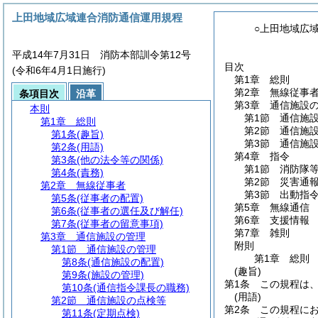
上田地域広域連合消防通信運用規程
○上田地域広
平成14年7月31日 消防本部訓令第12号
目次
(令和6年4月1日施行)
第1章
総則
第2章
無線従事
条項目次
沿革
第3章
通信施設
本則
第1節
通信施
第1章
総則
第2節
通信施
第1条
(趣旨)
第3節
通信施
第2条
(用語)
第4章
指令
第3条
(他の法令等の関係)
第1節
消防隊
第4条
(責務)
第2節
災害通
第2章
無線従事者
第3節
出動指
第5条
(従事者の配置)
第5章
無線通信
第6条
(従事者の選任及び解任)
第6章
支援情報
第7条
(従事者の留意事項)
第7章
雑則
第3章
通信施設の管理
附則
第1節
通信施設の管理
第1章
総則
第8条
(通信施設の配置)
(趣旨)
第9条
(施設の管理)
第1条
この規程は
第10条
(通信指令課長の職務)
(用語)
第2節
通信施設の点検等
第2条
この規程に
第11条
(定期点検)