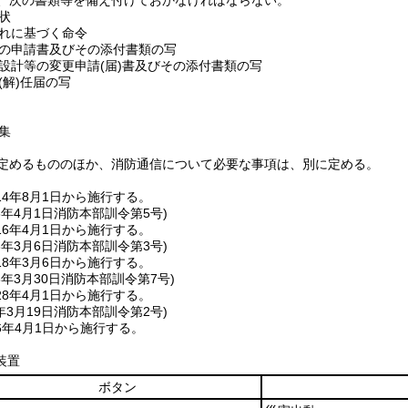
、次の書類等を備え付けておかなければならない。
状
れに基づく命令
の申請書及びその添付書類の写
設計等の変更申請
(届)
書及びその添付書類の写
(解)
任届の写
集
定めるもののほか、消防通信について必要な事項は、別に定める。
4年8月1日から施行する。
6年4月1日
消防本部訓令第5号)
6年4月1日から施行する。
8年3月6日
消防本部訓令第3号)
8年3月6日から施行する。
8年3月30日
消防本部訓令第7号)
8年4月1日から施行する。
年3月19日
消防本部訓令第2号)
6年4月1日から施行する。
装置
ボタン