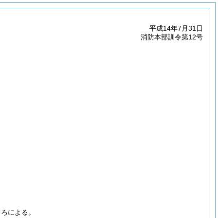
平成14年7月31日
消防本部訓令第12号
ころによる。