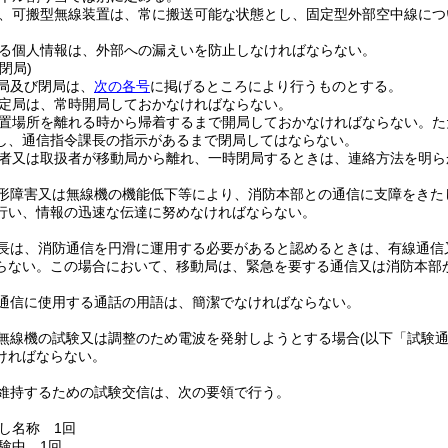
、可搬型無線装置は、常に搬送可能な状態とし、固定型外部空中線につ
る個人情報は、外部への漏えいを防止しなければならない。
閉局)
局及び閉局は、
次の各号
に掲げるところにより行うものとする。
定局は、常時開局しておかなければならない。
置場所を離れる時から帰着するまで開局しておかなければならない。
た
し、通信指令課長の指示があるまで閉局してはならない。
者又は取扱者が移動局から離れ、一時閉局するときは、連絡方法を明ら
形障害又は無線機の機能低下等により、消防本部との通信に支障をきた
行い、情報の迅速な伝達に努めなければならない。
長は、消防通信を円滑に運用する必要があると認めるときは、有線通信
らない。
この場合において、移動局は、緊急を要する通信又は消防本部
通信に使用する通話の用語は、簡潔でなければならない。
無線機の試験又は調整のため電波を発射しようとする場合
(以下「試験
ければならない。
維持するための試験交信は、次の要領で行う。
し名称 1回
験中 1回