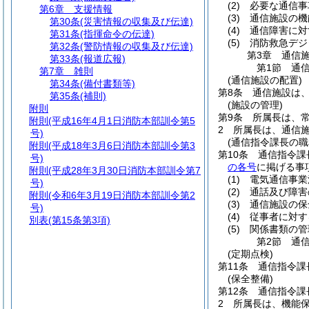
(2)
必要な通信事
第6章
支援情報
(3)
通信施設の機
第30条
(災害情報の収集及び伝達)
(4)
通信障害に対
第31条
(指揮命令の伝達)
(5)
消防救急デジ
第32条
(警防情報の収集及び伝達)
第3章
通信
第33条
(報道広報)
第1節
通
第7章
雑則
(通信施設の配置)
第34条
(備付書類等)
第8条
通信施設は
第35条
(補則)
(施設の管理)
附則
第9条
所属長は、
附則
(平成16年4月1日消防本部訓令第5
2
所属長は、通信
号)
(通信指令課長の職
附則
(平成18年3月6日消防本部訓令第3
第10条
通信指令課
号)
の各号
に掲げる事
附則
(平成28年3月30日消防本部訓令第7
(1)
電気通信事業
号)
(2)
通話及び障害
附則
(令和6年3月19日消防本部訓令第2
(3)
通信施設の保
号)
(4)
従事者に対す
別表
(第15条第3項)
(5)
関係書類の管
第2節
通
(定期点検)
第11条
通信指令課
(保全整備)
第12条
通信指令課
2
所属長は、機能