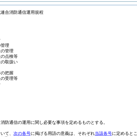
域連合消防通信運用規程
者
の管理
設の管理
設の点検等
設の取扱い
等の把握
報の受理等
令
、消防通信の運用に関し必要な事項を定めるものとする。
おいて、
次の各号
に掲げる用語の意義は、それぞれ
当該各号
に定めると