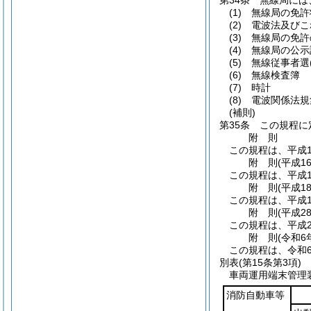
第34条
無線局には
(1)
無線局の免許
(2)
電波法及びこ
(3)
無線局の免許
(4)
無線局の公示
(5)
無線従事者選
(6)
無線検査簿
(7)
時計
(8)
電波関係法規
(補則)
第35条
この規程に
附
則
この規程は、平成1
附
則
(平成1
この規程は、平成1
附
則
(平成1
この規程は、平成1
附
則
(平成2
この規程は、平成2
附
則
(令和6
この規程は、令和
別表
(第15条第3項)
車両運用端末管理
消防自動車等