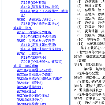
(1)
通信施設 消
第12条
(保全整備)
(2)
無線従事者 
第13条
(障害発生時の措置)
(3)
移動局 陸上
第14条
(保全による機能の一時停
(4)
基地局 移動
止)
(5)
固定局 固定
第3節
通信施設の取扱い
(6)
通信員 通信
第15条
(通信施設の取扱い)
(7)
取扱者 通信
第4章
指令
(8)
災害通報 災
第1節
消防隊等の把握
(9)
無線局 無線
第16条
(消防隊等の把握)
(10)
即時報告 
第2節
災害通報の受理等
(11)
出動車両運
第17条
(災害通報の受理)
集する装置をい
第18条
(消防通信の優先順位)
(他の法令等の関係
第3節
出動指令
第3条
通信施設の
第19条
(出動指令)
(責務)
第20条
(関係機関への要請等)
第4条
消防職員は
第5章
無線通信
第2章
無線
第21条
(無線通信の管理)
(従事者の配置)
第22条
(無線運用の原則)
第5条
消防長は、
第23条
(無線局の開局及び閉局)
(従事者の選任及び
第24条
(中継通信)
第6条
電波法
(昭和
第25条
(通信統制)
2
通信指令課長は
第26条
(通話)
(従事者の留意事項
第27条
(発射前の注意)
第7条
従事者は、
第28条
(試験通信)
(1)
通信内容を簡
第29条
(無線責任者)