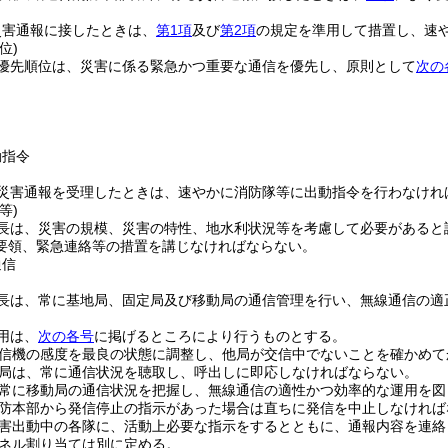
。
災害通報に接したときは、
第1項
及び
第2項
の規定を準用して措置し、速
位)
優先順位は、災害に係る緊急かつ重要な通信を優先し、原則として
次の
動指令
災害通報を受理したときは、速やかに消防隊等に出動指令を行わなけれ
等)
長は、災害の規模、災害の特性、地水利状況等を考慮して必要があると
要領、緊急連絡等の措置を講じなければならない。
通信
長は、常に基地局、固定局及び移動局の通信管理を行い、無線通信の適
用は、
次の各号
に掲げるところにより行うものとする。
信機の感度を最良の状態に調整し、他局が交信中でないことを確かめて
局は、常に通信状況を聴取し、呼出しに即応しなければならない。
常に移動局の通信状況を把握し、無線通信の適性かつ効率的な運用を図
防本部から発信停止の指示があった場合は直ちに発信を中止しなければ
害出動中の各隊に、活動上必要な指示をするとともに、通報内容を連絡
ネル割り当ては別に定める。