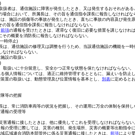
)
取扱者は、通信施設に障害が発生したとき、又は発生するおそれがある
の場合において、所属長は、その旨を通信指令課長に報告しなければな
者は、施設の損傷等の事故が発生したとき、直ちに事故の内容及び発生
その旨を通信指令課長に報告しなければならない。
、
前項
の通報を受けたときは、遅滞なく復旧に必要な措置を講じなけれ
にその概要を消防長に報告しなければならない。
一時停止)
長は、通信施設の修理又は調整を行うため、当該通信施設の機能を一時
しなければならない。
信施設の取扱い
)
、取扱いに十分留意し、安全かつ正常な状態を保たなければならない。
れる個人情報については、適正に維持管理するとともに、漏えいを防止
理装置の取扱いは、動態管理及び位置情報を基本とし、
別表
に定めると
防隊等の把握
長は、常に消防車両等の状況を把握し、その運用に万全の体制を保持し
害通報の受理等
災害通報に接したときは、他に優先してこれを受理しなければならない
通報の受理に際しては、災害の種別、発生場所、災害の概要等出動指令
地域広域連合消防本部管外に係る災害通報に接したときは、
前項
により