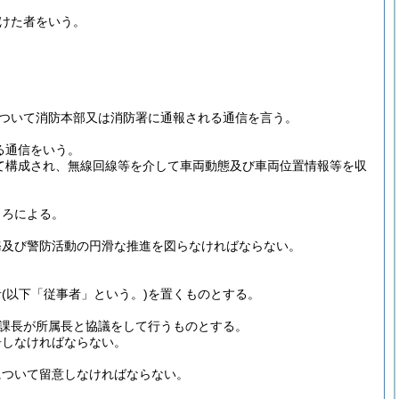
けた者をいう。
ついて消防本部又は消防署に通報される通信を言う。
る通信をいう。
て構成され、無線回線等を介して車両動態及び車両位置情報等を収
ころによる。
務及び警防活動の円滑な推進を図らなければならない。
者
(以下「従事者」という。)
を置くものとする。
令課長が所属長と協議をして行うものとする。
告しなければならない。
について留意しなければならない。