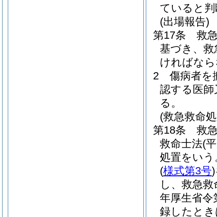
ていると判
(出場報告)
第17条
救
基づき、救
ければなら
2
傷病者を
認する医師
る。
(救急救命処
第18条
救
救命士法
(
処置をいう
(
様式第3号
)
し、救急救
年厚生省令第
録したとき