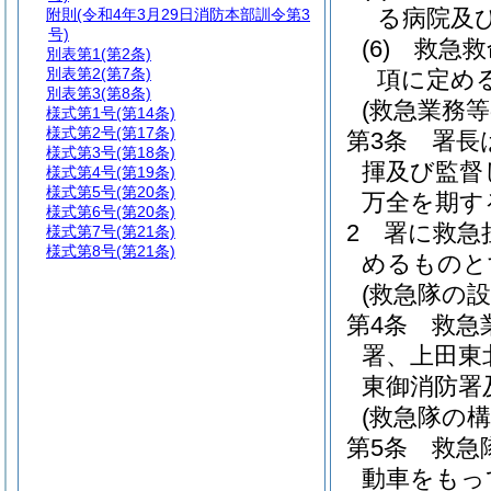
る病院及
附則
(令和4年3月29日消防本部訓令第3
号)
(6)
救急救
別表第1
(第2条)
別表第2
(第7条)
項に定め
別表第3
(第8条)
(救急業務等
様式第1号
(第14条)
様式第2号
(第17条)
第3条
署長
様式第3号
(第18条)
揮及び監督
様式第4号
(第19条)
様式第5号
(第20条)
万全を期す
様式第6号
(第20条)
2
署に救急
様式第7号
(第21条)
様式第8号
(第21条)
めるものと
(救急隊の設
第4条
救急
署、上田東
東御消防署
(救急隊の構
第5条
救急
動車をもっ