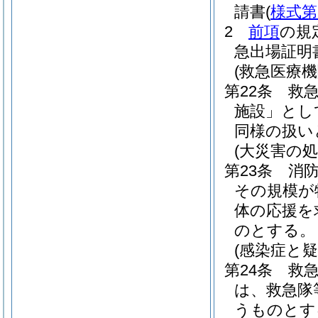
請書
(
様式第
2
前項
の規
急出場証明
(救急医療機
第22条
救
施設」とし
同様の扱い
(大災害の処
第23条
消
その規模が
体の応援を
のとする。
(感染症と
第24条
救
は、救急隊
うものとす