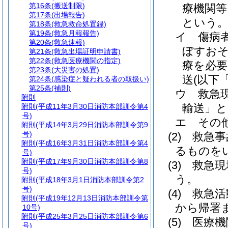
第16条
(搬送制限)
療機関等
第17条
(出場報告)
という。
第18条
(救急救命処置録)
第19条
(救急月報報告)
イ
傷病
第20条
(救急速報)
ぼすお
第21条
(救急出場証明申請書)
第22条
(救急医療機関の指定)
療を必要
第23条
(大災害の処置)
送
(以下
第24条
(感染症と疑われる者の取扱い)
第25条
(補則)
ウ
救急
附則
輸送」と
附則
(平成11年3月30日消防本部訓令第4
号)
エ
その
附則
(平成14年3月29日消防本部訓令第9
号)
(2)
救急事
附則
(平成16年3月31日消防本部訓令第4
るものを
号)
附則
(平成17年9月30日消防本部訓令第8
(3)
救急現
号)
う。
附則
(平成18年3月1日消防本部訓令第2
号)
(4)
救急活
附則
(平成19年12月13日消防本部訓令第
から帰署
10号)
附則
(平成25年3月25日消防本部訓令第6
(5)
医療機
号)