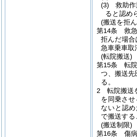
(3)
救助作
ると認め
(搬送を拒
第14条
救
拒んだ場合
急車乗車取
(転院搬送)
第15条
転
つ、搬送先
る。
2
転院搬送
を同乗させ
ないと認め
で搬送する
(搬送制限)
第16条
傷