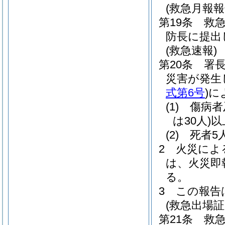
(救急月報報
第19条
救
防長に提出
(救急速報)
第20条
署
災害が発生
式第6号
)
に
(1)
傷病者
は30人)
以
(2)
死者5
2
火災によ
は、火災即
る。
3
この報告
(救急出場証
第21条
救