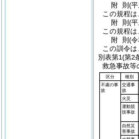
附
則
(平
この規程は
附
則
(
この規程は
附
則
(
この訓令は
別表第1
(第2
救急事故等
区分
種別
不慮の事
交通事
故
故
火災
運動競
技事故
自然災
害事故