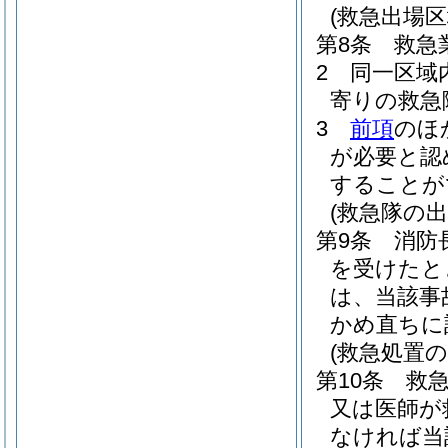
(救急出場区
第8条
救急
2
同一区域
寄りの救急
3
前項
のほ
が必要と認
することが
(救急隊の出
第9条
消防
を受けたと
は、当該事
かめ直ちに
(救急処置の
第10条
救
又は医師が
なければ当