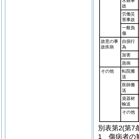
水難事
故
労働災
害事故
一般負
傷
故意の事
自損行
故疾病
為
加害
急病
その他
転院搬
送
医師搬
送
資器材
輸送
その他
別表第2
(第7
1 傷病者の