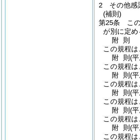
2
その他感
(補則)
第25条
こ
が別に定め
附
則
この規程は
附
則
(
この規程は
附
則
(
この規程は
附
則
(
この規程は
附
則
(
この規程は
附
則
(
この規程は