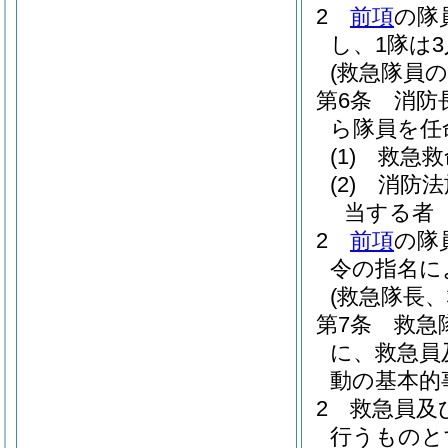
2
前項
の隊
し、1隊は
(救急隊員の
第6条
消防
ら隊員を任
(1)
救急救
(2)
消防法
当する者
2
前項
の隊
令の指名に
(救急隊長
第7条
救急
に、救急員
動の基本的
2
救急員及
行うものと