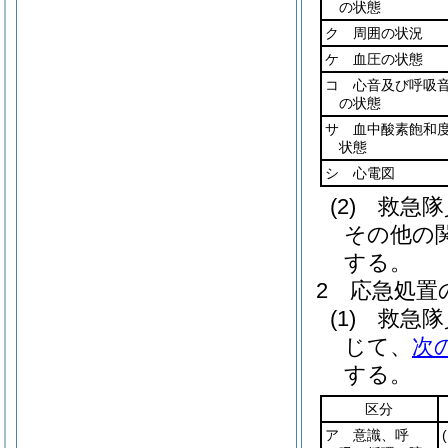
の状態
ク 周囲の状況
ケ 血圧の状態
コ 心音及び呼吸
の状態
サ 血中酸素飽和
状態
シ 心電図
(2) 救
その他の
する。
2 応急処置
(1) 救
じて、
次
する。
区分
ア 意識、呼