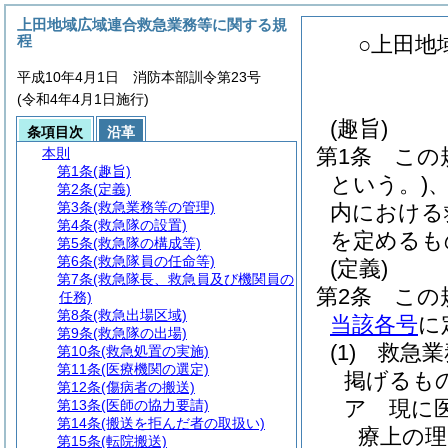
上田地域広域連合救急業務等に関する規
程
○上田地
平成10年4月1日 消防本部訓令第23号
(令和4年4月1日施行)
(趣旨)
条項目次
沿革
第1条
この
本則
第1条
(趣旨)
という。)
第2条
(定義)
第3条
(救急業務等の管理)
内における
第4条
(救急隊の設置)
を定めるも
第5条
(救急隊の構成等)
第6条
(救急隊員の任命等)
(定義)
第7条
(救急隊長、救急員及び機関員の
第2条
この
任務)
第8条
(救急出場区域)
当該各号
に
第9条
(救急隊の出場)
(1)
救急業
第10条
(救急処置の実施)
第11条
(医療機関の選定)
掲げるも
第12条
(傷病者の搬送)
ア
現に
第13条
(医師の協力要請)
第14条
(搬送を拒んだ者の取扱い)
療上の理
第15条
(転院搬送)