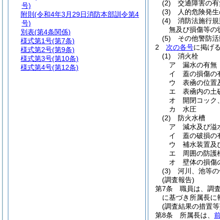
(2)
交通障害の有
号)
(3)
人的危険発生
附則
(令和4年3月29日消防本部訓令第4
(4)
消防法施行規
号)
無及び損傷等の
別表
(第4条関係)
(5)
その他警防活
様式第1号
(第7条)
2
次の各号
に掲げ
様式第2号
(第9条)
(1)
消火栓
様式第3号
(第10条)
ア
漏水の有無
様式第4号
(第12条)
イ
蓋の損傷の
ウ
表凾の位置
エ
表凾内の土
オ
開閉コック
カ
水圧
(2)
防火水槽
ア
減水及び溢
イ
蓋の破損の
ウ
補水装置及
エ
周囲の防護
オ
壁体の損傷
(3)
河川、池等の
(調査報告)
第7条
職員は、調
に基づき所属長に
(調査結果の措置等
第8条
所属長は、