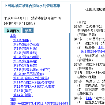
上田地域広域連合消防水利管理基準
○上田地域広
平成10年4月1日 消防本部訓令第21号
(目的)
(令和4年4月1日施行)
第1条
この基準は
管理保全及び調査
条項目次
沿革
(用語の意義)
本則
第2条
この基準に
第1条
(目的)
(1)
消防水利 消
第2条
(用語の意義)
(2)
所属長
上田
第3条
(管理対象)
防本部訓令第9号
第4条
(管理業務)
(3)
管轄区域 組
第5条
(調査の種類)
(管理対象)
第6条
(調査事項)
第3条
消防水利の
第7条
(調査報告)
(管理業務)
第8条
(調査結果の措置等)
第4条
消防水利の
第9条
(使用不能通知)
(調査の種類)
第10条
(台帳への記載等)
第5条
所属長は、
第11条
(消防水利図の作成等)
(1)
管内調査 管
第12条
(消防水利指定承諾書)
(2)
特別調査 管
第13条
(準用)
(調査事項)
第14条
(補則)
第6条
前条
に定め
附則
(1)
位置及び付近
附則
(平成28年3月30日消防本部訓令第9