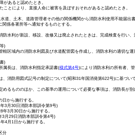
障があると認めたとき。
たことにより、直接人命に被害を及ぼすおそれがあると認めたとき。
上水道、土木、道路管理者その他の関係機関から消防水利使用不能届出
に関係各署所等へ通知するものとする。
消防水利が新設、移設、改修又は廃止されたときは、完成検査を行い、
等)
管轄区域内の消防水利図及び水道配管図を作成し、消防水利の適切な運
書)
所属長は、消防水利指定承諾書
(
様式第4号
)
により消防水利の所有者、管
は、消防用図式記号の制定について
(昭和31年国消発第622号)
に基づい
定めるもののほか、この基準の運用について必要な事項は、消防長が別
の日から施行する。
8年3月30日
消防本部訓令第9号)
8年3月30日から施行する。
年3月29日
消防本部訓令第4号)
4年4月1日から施行する。
区分