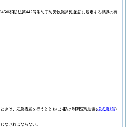
和45年消防法第442号消防庁防災救急課長通達)
に規定する標識の有
たときは、応急措置を行うとともに消防水利調査報告書
(
様式第1号
)
講じなければならない。