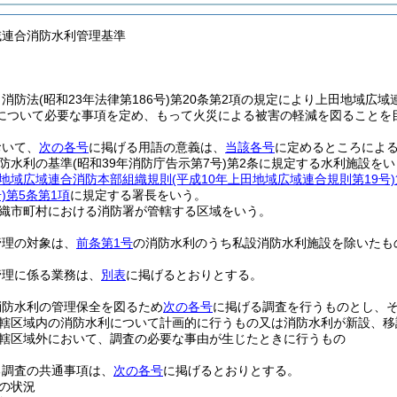
域連合消防水利管理基準
、消防法
(昭和23年法律第186号)
第20条第2項の規定により上田地域広域
について必要な事項を定め、もって火災による被害の軽減を図ることを
おいて、
次の各号
に掲げる用語の意義は、
当該各号
に定めるところによ
防水利の基準
(昭和39年消防庁告示第7号)
第2条に規定する水利施設をい
地域広域連合消防本部組織規則
(平成10年上田地域広域連合規則第19号)
)
第5条第1項
に規定する署長をいう。
織市町村における消防署が管轄する区域をいう。
管理の対象は、
前条第1号
の消防水利のうち私設消防水利施設を除いたも
管理に係る業務は、
別表
に掲げるとおりとする。
消防水利の管理保全を図るため
次の各号
に掲げる調査を行うものとし、
轄区域内の消防水利について計画的に行うもの又は消防水利が新設、移
轄区域外において、調査の必要な事由が生じたときに行うもの
る調査の共通事項は、
次の各号
に掲げるとおりとする。
の状況