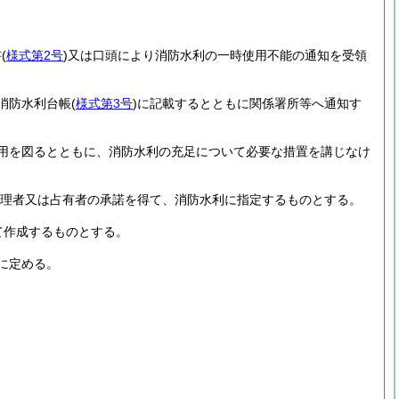
書
(
様式第2号
)
又は口頭により消防水利の一時使用不能の通知を受領
消防水利台帳
(
様式第3号
)
に記載するとともに関係署所等へ通知す
用を図るとともに、消防水利の充足について必要な措置を講じなけ
理者又は占有者の承諾を得て、消防水利に指定するものとする。
て作成するものとする。
に定める。