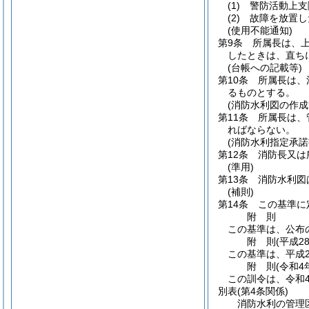
(1)
警防活動上支
(2)
故障を放置し
(使用不能通知)
第9条
所属長は、
したときは、直ち
(台帳への記載等)
第10条
所属長は、
るものとする。
(消防水利図の作成
第11条
所属長は、
ればならない。
(消防水利指定承諾
第12条
消防長又は
(準用)
第13条
消防水利図
(補則)
第14条
この基準に
附
則
この基準は、公布
附
則
(平成2
この基準は、平成2
附
則
(令和4
この訓令は、令和
別表
(第4条関係)
消防水利の管理