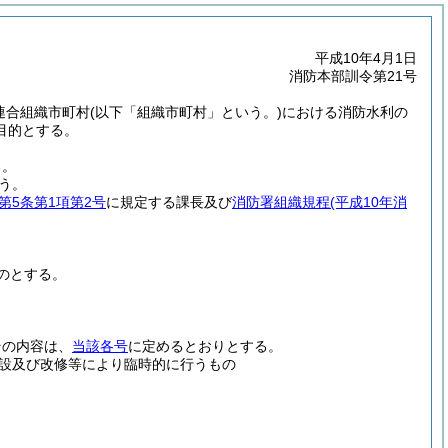
平成10年4月1日
消防本部訓令第21号
連合組織市町村
(以下「組織市町村」という。)
における消防水利の
目的とする。
る。
う。
第5条第1項第2号
に規定する課長及び
消防署組織規程
(平成10年消
のとする。
その内容は、
当該各号
に定めるとおりとする。
設及び改修等により臨時的に行うもの