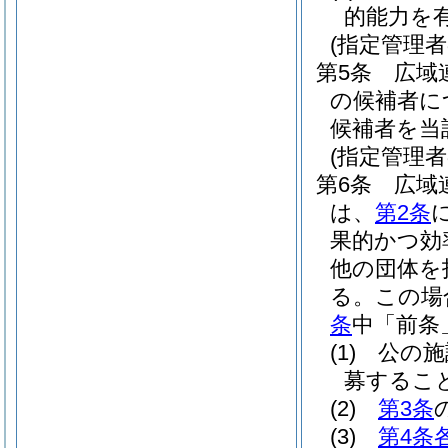
的能力を
(指定管理者
第5条
広域
の候補者に
候補者を当
(指定管理
第6条
広域
は、
第2条
果的かつ効
他の団体を
る。
この場
条
中「前条
(1)
公の施
募するこ
(2)
第3条
(3)
第4条