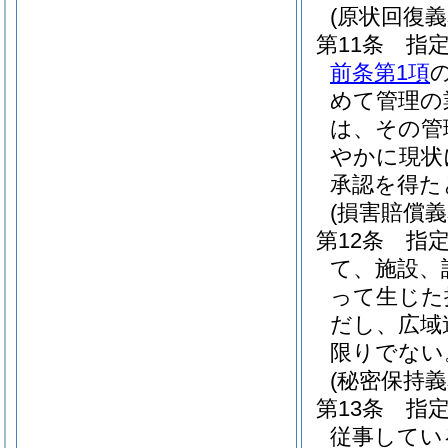
(原状回復義
第11条
指
前条第1項
めて管理の
は、その管
やかに現状
承認を得た
(損害賠償義
第12条
指
て、施設、
って生じた
だし、広域
限りでない
(秘密保持義
第13条
指
従事してい