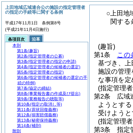
上田地域広域連合公の施設の指定管理者
の指定の手続等に関する条例
○上田地
関する
平成17年11月1日 条例第8号
(平成21年11月4日施行)
条項目次
沿革
(趣旨)
本則
第1条
(趣旨)
第1条
この
第2条
(指定管理者の公募)
第3条
(指定管理者の指定の申請)
基づき、上
第4条
(指定管理者の候補者の選定)
施設の管理
第5条
(指定管理者の指定)
第6条
(指定管理者の候補者の選定の手
な事項を定
続の特例)
(指定管理者
第7条
(協定の締結)
第8条
(事業報告書の作成及び提出)
第2条
広域
第9条
(業務報告の聴取等)
ようとする
第10条
(指定の取消し等)
第11条
(原状回復義務)
受けようと
第12条
(損害賠償義務)
(指定管理
第13条
(秘密保持義務)
第14条
(補則)
第3条
指定
附則