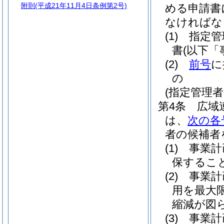
附則
(平成21年11月4日条例第2号)
める申請書
なければな
(1)
指定管
書
(以下「
(2)
前号
に
の
(指定管理
第4条
広域
は、
次の各
者の候補者
(1)
事業計
保するこ
(2)
事業計
用を最大
縮減が図
(3)
事業計